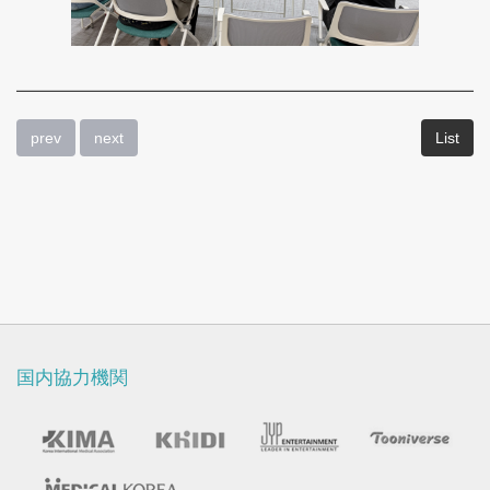
ン
ギ
ャ
ラ
prev
next
List
リ
ー
国内協力機関