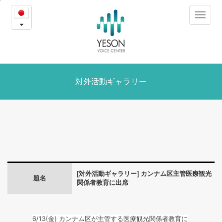
カ
본
Toggle
문
ン
navigat
내
용
ナ
바
로
ム
가
区
対外活動ギャラリー
기
主
管
医
療
[対外活動ギャラリー] カンナム区主管医療観光
観
題名
関係者教育に出席
光
関
6/13(金) カンナム区が主管する医療観光関係者教育に