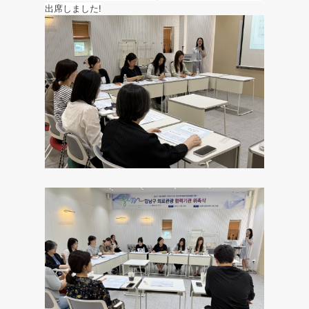
出席しました!
係
者
教
育
に
出
席
-
イ
ェ
ソ