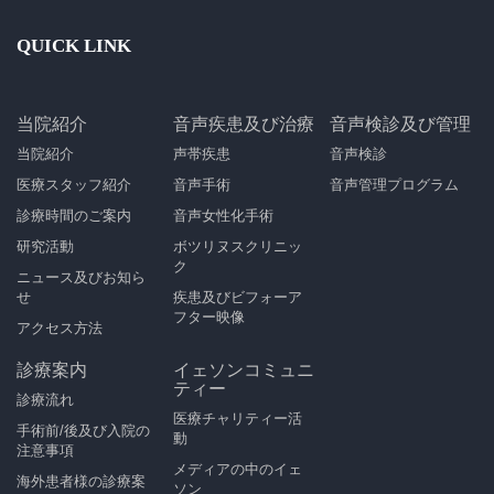
QUICK LINK
当院紹介
音声疾患及び治療
音声検診及び管理
当院紹介
声帯疾患
音声検診
医療スタッフ紹介
音声手術
音声管理プログラム
診療時間のご案内
音声女性化手術
研究活動
ボツリヌスクリニッ
ク
ニュース及びお知ら
せ
疾患及びビフォーア
フター映像
アクセス方法
診療案内
イェソンコミュニ
ティー
診療流れ
医療チャリティー活
手術前/後及び入院の
動
注意事項
メディアの中のイェ
海外患者様の診療案
ソン