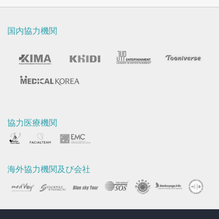
び
ビ
国内協力機関
フ
ォ
ー
ア
フ
協力医療機関
タ
ー
映
海外協力機関及び会社
像