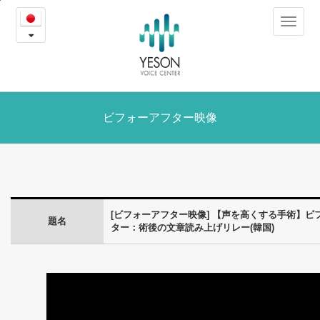
【声
본
Toggle
문
を
navigat
내
용
高
바
로
く
가
す
ビフォーアフター映像
기
る
手
術】
[ビフォーアフター映像] 【声を高くする手術】ビ
題名
ビ
ター：術後の文章読み上げリレー(韓国)
フ
ォ
ー