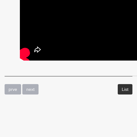
上
げ
リ
レ
ー
(韓
国)
-
prve
next
List
疾
患
及