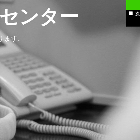
センター
次
ります。