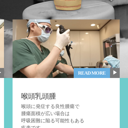
▶
▶
READ MORE
喉頭乳頭腫
喉頭に発症する良性腫瘍で
腫瘍面積が広い場合は
呼吸困難に陥る可能性もある
疾患です。