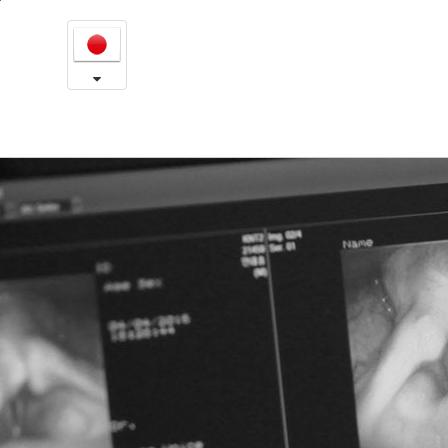
イ
본
문
ェ
내
용
ソ
바
로
ン
가
音
기
声
セ
ン
タ
ー
-
A