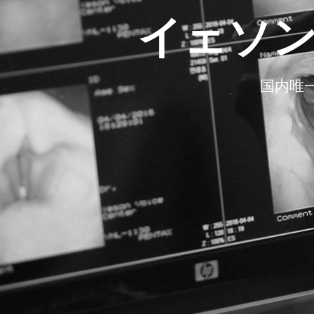
イェソ
Better
Life
With
国内唯
a
Newer
Voice