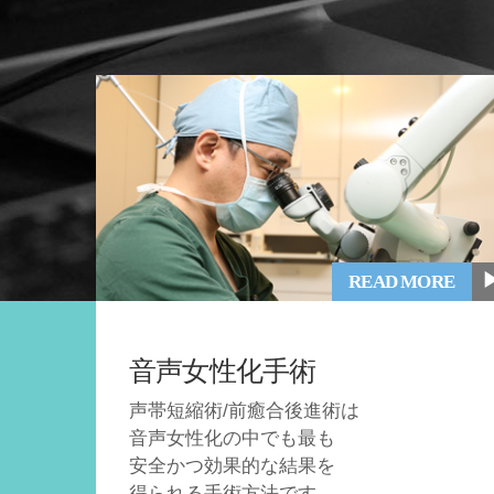
READ MORE
音声女性化手術
声帯短縮術/前癒合後進術は
音声女性化の中でも最も
安全かつ効果的な結果を
得られる手術方法です。