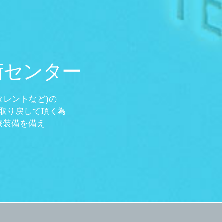
術センター
タレントなど)の
取り戻して頂く為
療装備を備え