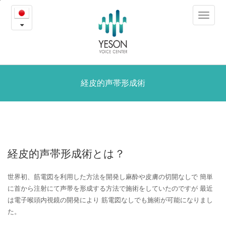
経
본
Toggle
문
皮
navigat
내
용
的
바
로
声
가
帯
経皮的声帯形成術
기
形
成
術
経皮的声帯形成術とは？
世界初、筋電図を利用した方法を開発し麻酔や皮膚の切開なしで
簡単
に首から注射にて声帯を形成する方法で施術をしていたのですが
最近
は電子喉頭内視鏡の開発により
筋電図なしでも施術が可能になりまし
た。