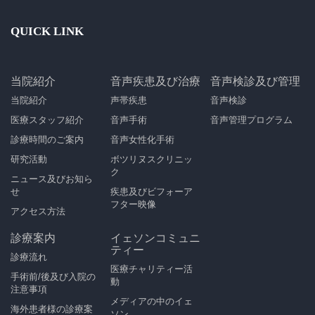
QUICK LINK
当院紹介
音声疾患及び治療
音声検診及び管理
当院紹介
声帯疾患
音声検診
医療スタッフ紹介
音声手術
音声管理プログラム
診療時間のご案内
音声女性化手術
研究活動
ボツリヌスクリニッ
ク
ニュース及びお知ら
せ
疾患及びビフォーア
フター映像
アクセス方法
診療案内
イェソンコミュニ
ティー
診療流れ
医療チャリティー活
手術前/後及び入院の
動
注意事項
メディアの中のイェ
海外患者様の診療案
ソン