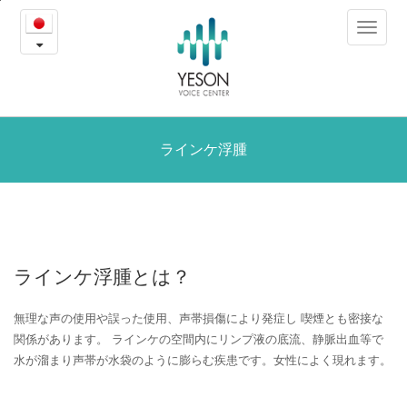
ラ
본
Toggle
문
イ
navigat
내
용
ン
바
로
ケ
가
浮
ラインケ浮腫
기
腫
ラインケ浮腫とは？
無理な声の使用や誤った使用、声帯損傷により発症し
喫煙とも密接な
関係があります。
ラインケの空間内にリンプ液の底流、静脈出血等で
水が溜まり声帯が水袋のように膨らむ疾患です。女性によく現れます。