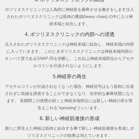
ボツリヌスクリニックは人為的に神経筋を麻痺させる働きをします注入
されたボツリヌスクリニックは筋肉の重鎖(heavy chain)
の中に入り神
経末端と結合します。
4. ボツリヌスクリニックの内部への浸透
注入されたボツリヌスクリニックは神経末端に結合し、神経末端の内部
に入っていきます。
このときボツリヌスクリニックは神経末端内部の
タンパク質であるSNAP-25を切断し、これ以上神経末端部位からアセチ
ルコリンを分泌されないようにします。
5.神経芽の再生
アセチルコリンが分泌されなくなった場合、神経信号はもう筋肉に伝達
されずに収縮を誘発することができなくなり、化学的な麻痺状態になり
ます。
長期間この状態が続くと神経末端部位には新しい神経の芽が芽
生えこれを"sprouting"といいます。
6. 新しい神経筋連接の形成
新たに芽生えた神経は筋肉と結合する事で新しい神経筋連接を形成しボ
ツリヌスクリニックの効果は消えていきます。