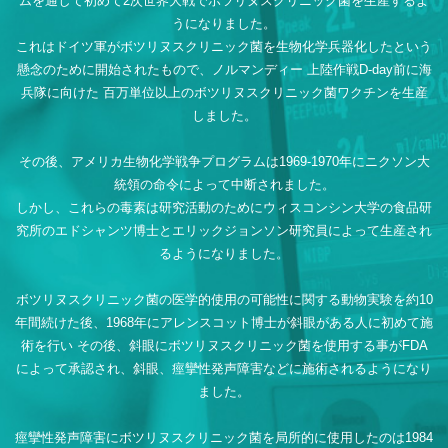
ムを通して初めて2次世界大戦でボツリヌスクリニック菌を生産するよ
うになりました。
これはドイツ軍がボツリヌスクリニック菌を生物化学兵器化したという
懸念のために開始されたもので、ノルマンディー
上陸作戦D-day前に海
兵隊に向けた 百万単位以上のボツリヌスクリニック菌ワクチンを生産
しました。
その後、アメリカ生物化学戦争プログラムは1969-1970年にニクソン大
統領の命令によって中断されました。
しかし、これらの毒素は研究活動のためにウィスコンシン大学の食品研
究所のエドシャンツ博士とエリックジョンソン研究員によって生産され
るようになりました。
ボツリヌスクリニック菌の医学的使用の可能性に関する動物実験を約10
年間続けた後、1968年にアレンスコット博士が斜眼がある人に初めて施
術を行い
その後、斜眼にボツリヌスクリニック菌を使用する事がFDA
によって承認され、斜眼、痙攣性発声障害などに施術されるようになり
ました。
痙攣性発声障害にボツリヌスクリニック菌を局所的に使用したのは1984