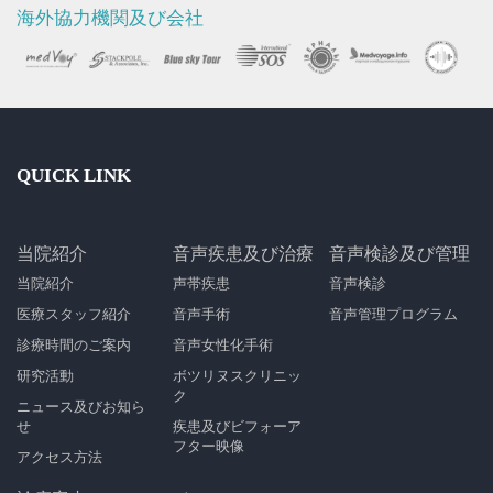
海外協力機関及び会社
QUICK LINK
当院紹介
音声疾患及び治療
音声検診及び管理
当院紹介
声帯疾患
音声検診
医療スタッフ紹介
音声手術
音声管理プログラム
診療時間のご案内
音声女性化手術
研究活動
ボツリヌスクリニッ
ク
ニュース及びお知ら
せ
疾患及びビフォーア
フター映像
アクセス方法