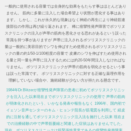
一般的に使用される容量では全身的な効果をもたらす事はほとんどあり
ません。
筋肉に多量に注入した場合希望より状態が悪化する事はあり
ます。
しかし、これが永久的な現象はなく神経の再生により神経筋連
接部位の作用は再び繰り返されます。
稀に痙攣性発声障害でボツリヌ
スクリニックの注入が声帯の筋肉を悪化させる恐れがあるという誤った
常識を持つ事がありますが
声帯に注入されるボツリヌスクリニックの
量は一般的に美容目的でシワを伸ばすため使用されるボツリヌスクリニ
ックの量の約1/50-1/100程度の容量で
皮膚のシワを伸ばすため使用され
る量と同一量を声帯に注入するためには約20-50年間注入しなければな
りません。
ボツリヌスクリニックが声帯の筋肉を弱化させるという事
は誤った常識です。
ボツリヌスクリニックに対する正確な薬理作用を
理解していない場合や、施術経験が少ない方が持たれる懸念です。
1984年Dr.Blitzerが痙攣性発声障害の患者に初めてボツリヌスクリニッ
クを注入した以来現在までボツリヌスクリニックの使用で
声帯の筋肉
が弱体化されたという、いかなる発表や報告もなく
1996年、国内初で
イェソン音声センターのキム・ヒョンテ院長が筋電図を利用して
経皮
的に注射を通してボツリヌスクリニック注入法を施行した以来
現在ま
での治療経験の中で声帯筋萎縮と関連した症状はありませんでした。
現在、ボツリヌスクリニックは筋緊張性異常であるの痙攣性発声障害、