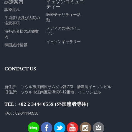
診療案内
イェソンコミュニ
ティー
診療流れ
医療チャリティー活
手術前/後及び入院の
動
注意事項
メディアの中のイェ
海外患者様の診療案
ソン
内
イェソンギャラリー
韓国旅行情報
CONTACT US
新住所: ソウル市江南区サムソン路773、清潭洞イェソンビル
旧住所: ソウル市江南区清潭洞6-12番地、イェソンビル
TEL : +82 2 3444 0559 (外国患者専用)
FAX : 02-3444-0538