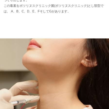
つくり出します。
この毒素をボツリヌスクリニック菌(ボツリヌスクリニック)とし類型で
は、
A、B、C、D、E、FそしてGがあります。