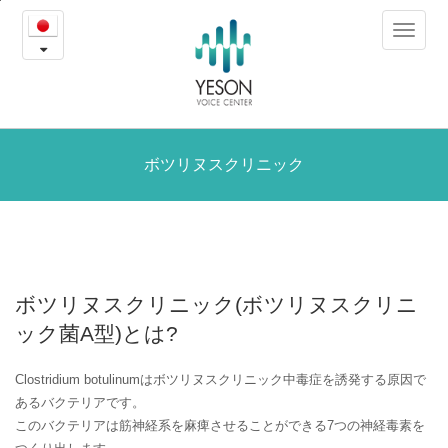
ボ
본
Toggle
문
ツ
navigat
내
용
リ
바
로
ヌ
가
ス
ボツリヌスクリニック
기
ク
リ
ニ
ボツリヌスクリニック(ボツリヌスクリニ
ッ
ック菌A型)とは?
ク
Clostridium botulinumはボツリヌスクリニック中毒症を誘発する原因で
あるバクテリアです。
このバクテリアは筋神経系を麻痺させることができる7つの神経毒素を