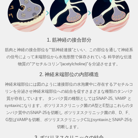
1. 筋神経の接合部分
筋肉と神経の接合部位を"“筋神経連接”といい、この部位を通して神経系
の信号によって末端部位から水泡形態で保存されている 科学的な伝達
物質の"アセチルコリン”(acetylcholine)"を分泌させます。
2. 神経末端部位の内部構造
神経末端部位には図のように連接部位の水泡嚢中に存在するアセチルコ
リンを分泌させ神経末端部位への結合を促すさまざまな種類のタンパク
質が存在しています。
タンパク質の種類としてはSNAP-25, VAMP と
syntaxinになります。ボツリヌスクリニック菌のA型とE型はこれらのタ
ンパク質中のSNAP-25を切断し
ボツリヌスクリニック菌のB、D、F、
G型はVAMPを切断、ボツリヌスクリニックC1はsyntaxinとSNAP-25を
切断します。
3. ボツリヌスクリニックの結合