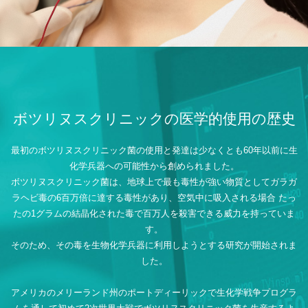
ボツリヌスクリニックの医学的使用の歴史
最初のボツリヌスクリニック菌の使用と発達は少なくとも60年以前に生
化学兵器への可能性から創められました。
ボツリヌスクリニック菌は、地球上で最も毒性が強い物質としてガラガ
ラヘビ毒の6百万倍に達する毒性があり、空気中に吸入される場合
たっ
たの1グラムの結晶化された毒で百万人を殺害できる威力を持っていま
す。
そのため、その毒を生物化学兵器に利用しようとする研究が開始されま
した。
アメリカのメリーランド州のポートディーリックで生化学戦争プログラ