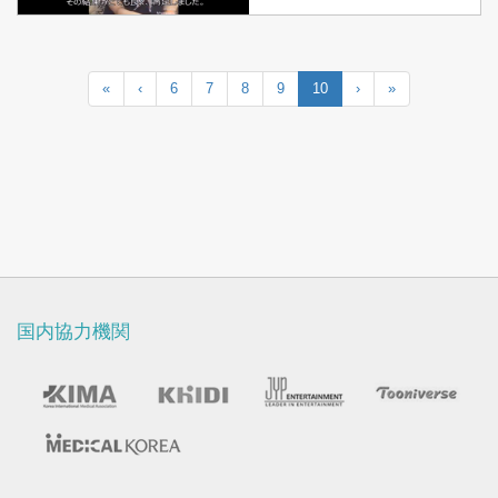
«
‹
6
7
8
9
10
›
»
国内協力機関