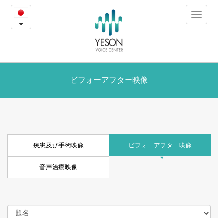
疾
본
Toggle
문
患
navigat
내
용
及
바
로
び
가
ビ
ビフォーアフター映像
기
フ
ォ
ー
疾患及び手術映像
ビフォーアフター映像
ア
音声治療映像
フ
タ
ー