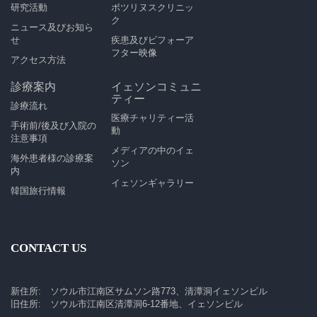
研究活動
ボツリヌスクリニッ
ク
ニュース及びお知ら
せ
疾患及びビフォーア
フター映像
アクセス方法
診療案内
イェソンコミュニ
ティー
診療流れ
医療チャリティー活
手術前/後及び入院の
動
注意事項
メディアの中のイェ
海外患者様の診療案
ソン
内
イェソンギャラリー
韓国旅行情報
CONTACT US
新住所: ソウル市江南区サムソン路773、清潭洞イェソンビル
旧住所: ソウル市江南区清潭洞6-12番地、イェソンビル